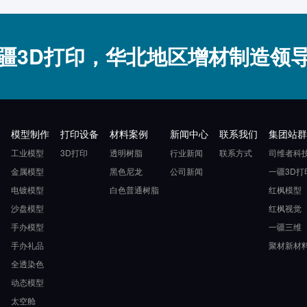
疆3D打印，华北地区增材制造领
模型制作
打印设备
材料案例
新闻中心
联系我们
集团站群
工业模型
3D打印
透明树脂
行业新闻
联系方式
司维者科
金属模型
黑色尼龙
公司新闻
一疆3D打
电镀模型
白色普通树脂
红枫模型
沙盘模型
红枫视觉
手办模型
一疆三维
手办礼品
聚材新材
全透染色
动态模型
太空舱