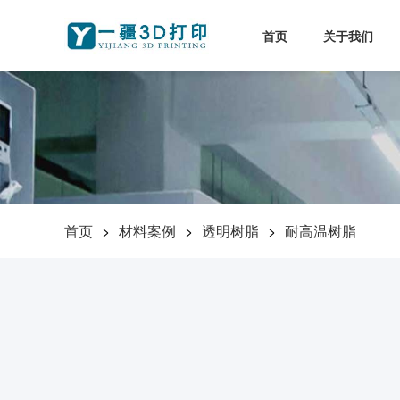
首页
关于我们
首页
>
材料案例
>
透明树脂
>
耐高温树脂